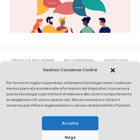
PRIVACY E DISCLAIMER
DATI PERSONALI
CONTATTACI
Gestisci Consenso Cookie
Per fornire le migliori esperienze, utilizziamo tecnologie come i cookie per
memorizzare e/o accedere alle informazioni del dispositivo. Il consenso a
queste tecnologie ci permetterà di elaborare dati come il comportamento
di navigazione o ID unici su questo sito. Non acconsentire o ritirare il
consenso può influire negativamente su alcune caratteristiche e funzioni.
Made by Avatar Web Communication © Copyright 2013-2026. All
rights reserved - Testata registrata presso il Tribunale di Siena con
Accetta
autorizzazione n°1 del 12/04/2014 - Direttrice Responsabile: Chiara
Cacace - E-mail: direzione@lavaldichiana.it - Editore: Valdichiana
Nega
Media Srl – P.IVA e C.F. 01377300528 –