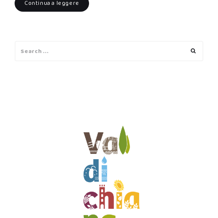
Continua a leggere
Search
Search
for: