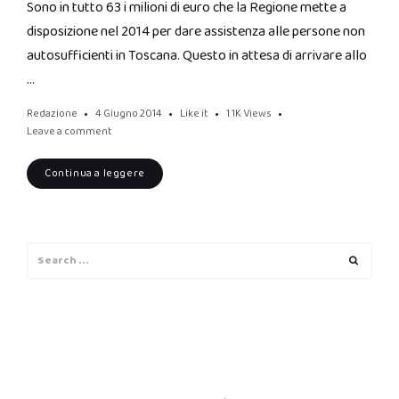
Sono in tutto 63 i milioni di euro che la Regione mette a
disposizione nel 2014 per dare assistenza alle persone non
autosufficienti in Toscana. Questo in attesa di arrivare allo
…
Redazione
4 Giugno 2014
Like it
1.1K
Views
Leave a comment
Continua a leggere
Search
Search
for: