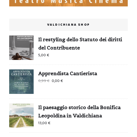
VALDICHIANA SHOP
Il restyling dello Statuto dei diritti
del Contribuente
5,00
€
Apprendista Cantierista
Il
Il
0,99
€
0,00
€
prezzo
prezzo
originale
attuale
era:
è:
Il paesaggio storico della Bonifica
0,99 €.
0,00 €.
Leopoldina in Valdichiana
13,00
€