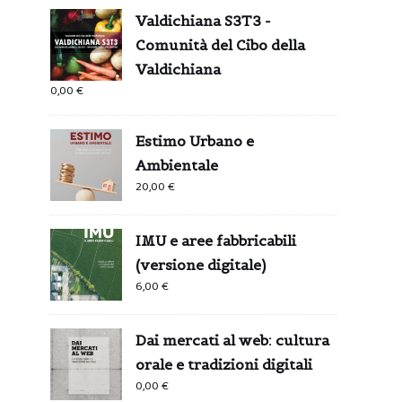
Valdichiana S3T3 -
Comunità del Cibo della
Valdichiana
0,00
€
Estimo Urbano e
Ambientale
20,00
€
IMU e aree fabbricabili
(versione digitale)
6,00
€
Dai mercati al web: cultura
orale e tradizioni digitali
0,00
€