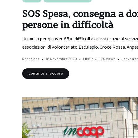
SOS Spesa, consegna a domi
persone in difficoltà
Un aiuto per gli over 65 in difficoltà arriva grazie al serv
associazioni di volontariato Esculapio, Croce Rossa, Anpas
Redazione
18 Novembre 2020
Like it
1.7K
Views
Leave a 
Continua a leggere