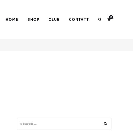
0
HOME
SHOP
CLUB
CONTATTI
Search
Search
Search
for: