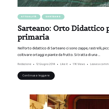
ATTUALITÀ
SARTEANO
Sarteano: Orto Didattico 
primaria
Nell’orto didattico di Sarteano ci sono zappe, rastrelli, pic
coltivare ortaggi e piante da frutto. Si tratta di una …
Redazione
12 Giugno 2014
Like it
1.1K
Views
Leave a comm
Continua a leggere