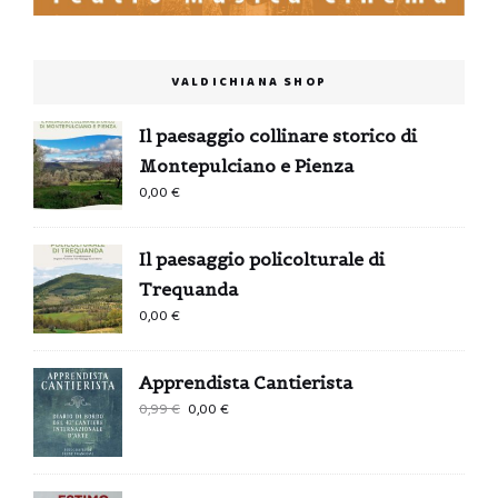
VALDICHIANA SHOP
Il paesaggio collinare storico di
Montepulciano e Pienza
0,00
€
Il paesaggio policolturale di
Trequanda
0,00
€
Apprendista Cantierista
Il
Il
0,99
€
0,00
€
prezzo
prezzo
originale
attuale
era:
è: