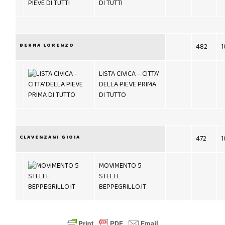
DI TUTTI
BERNA LORENZO
482
1
LISTA CIVICA – CITTA’
DELLA PIEVE PRIMA
DI TUTTO
CLAVENZANI GIOIA
472
1
MOVIMENTO 5
STELLE
BEPPEGRILLO.IT