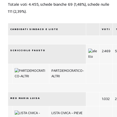
Totale voti 4.455, schede bianche 69 (1,48%), schede nulle
111 (2,39%).
CANDIDATI SINDACO E LISTE
VOTI
SCRICCIOLO FAUSTO
2.469
5
PART.DEMOCRATICO-
ALTRI
MEO MARIA LUISA
1.032
2
LISTA CIVICA – PIEVE