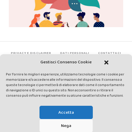
PRIVACY E DISCLAIMER
DATI PERSONALI
CONTATTACI
Gestisci Consenso Cookie
Per fornire le migliori esperienze, utilizziamo tecnologie come i cookie per
memorizzare e/o accedere alle informazioni del dispositivo. Il consenso a
queste tecnologie ci permetterà di elaborare dati come il comportamento
di navigazione o ID unici su questo sito. Non acconsentire o ritirare il
consenso può influire negativamente su alcune caratteristiche e funzioni.
Made by Avatar Web Communication © Copyright 2013-2026. All
rights reserved - Testata registrata presso il Tribunale di Siena con
Accetta
autorizzazione n°1 del 12/04/2014 - Direttrice Responsabile: Chiara
Cacace - E-mail: direzione@lavaldichiana.it - Editore: Valdichiana
Nega
Media Srl – P.IVA e C.F. 01377300528 –