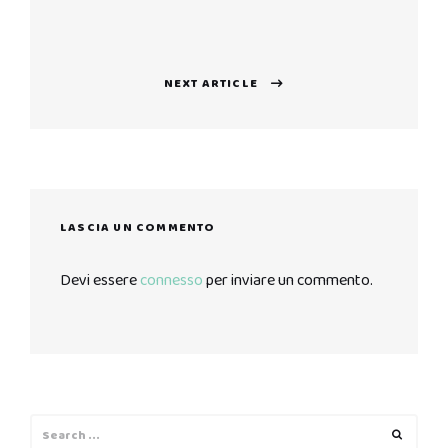
articoli
Previous
post:
NEXT ARTICLE
Next
post:
LASCIA UN COMMENTO
Devi essere
connesso
per inviare un commento.
Search
Search
for: