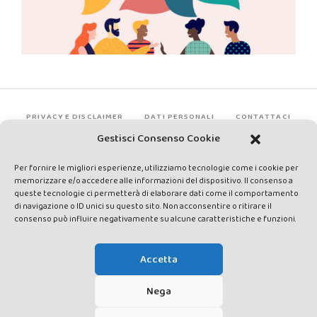
PRIVACY E DISCLAIMER
DATI PERSONALI
CONTATTACI
Gestisci Consenso Cookie
Per fornire le migliori esperienze, utilizziamo tecnologie come i cookie per
memorizzare e/o accedere alle informazioni del dispositivo. Il consenso a
queste tecnologie ci permetterà di elaborare dati come il comportamento
di navigazione o ID unici su questo sito. Non acconsentire o ritirare il
consenso può influire negativamente su alcune caratteristiche e funzioni.
Made by Avatar Web Communication © Copyright 2013-2026. All
rights reserved - Testata registrata presso il Tribunale di Siena con
Accetta
autorizzazione n°1 del 12/04/2014 - Direttrice Responsabile: Chiara
Cacace - E-mail: direzione@lavaldichiana.it - Editore: Valdichiana
Nega
Media Srl – P.IVA e C.F. 01377300528 –
amministrazione@lavaldichiana.it - Sede legale: Piazza Nazioni Unite