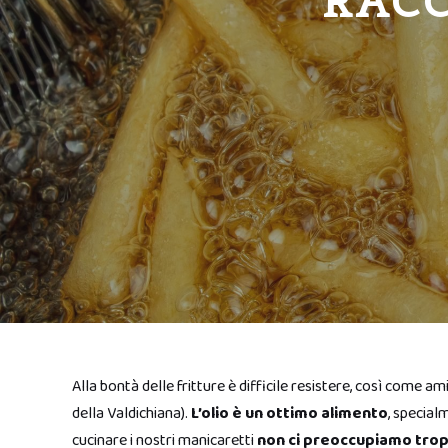
RACC
Alla bontà delle fritture è difficile resistere, così come a
della Valdichiana).
L’olio è un ottimo alimento
, special
cucinare i nostri manicaretti
non ci preoccupiamo tropp