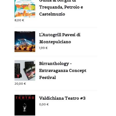
Trequanda, Petroio e
Castelmuzio
8,00
€
L'Autogrill Pavesi di
Montepulciano
1,99
€
Birranthology -
Extravaganza Concept
Festival
20,00
€
Valdichiana Teatro #3
0,00
€