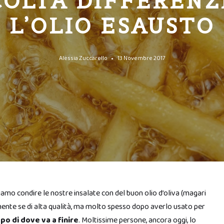
OLTA DIFFERENZ
L’OLIO ESAUSTO
Alessia Zuccarello
13 Novembre 2017
miamo condire le nostre insalate con del buon olio d’oliva (magari
mente se di alta qualità, ma molto spesso dopo averlo usato per
o di dove va a finire
. Moltissime persone, ancora oggi, lo