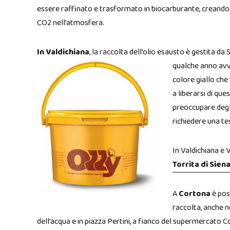
essere raffinato e trasformato in biocarburante, creando 
CO2 nell’atmosfera.
In Valdichiana
, la raccolta dell’olio esausto è gestita da 
qualche anno av
colore giallo che 
a liberarsi di qu
preoccupare degli
richiedere una te
In Valdichiana e V
Torrita di Sien
A
Cortona
è poss
raccolta, anche n
dell’acqua e in piazza Pertini, a fianco del supermercato C