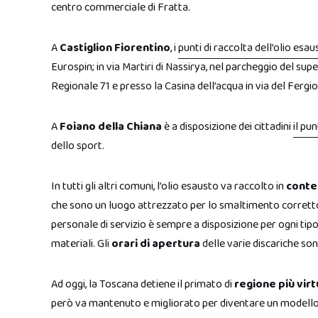
centro commerciale di Fratta.
A
Castiglion Fiorentino
, i
punti di raccolta dell’olio esau
Eurospin; in via Martiri di Nassirya, nel parcheggio del s
Regionale 71 e presso la Casina dell’acqua in via del Fergio
A
Foiano della Chiana
è a disposizione dei cittadini
il pu
dello sport.
In tutti gli altri comuni, l’olio esausto va raccolto in
conte
che sono un luogo attrezzato per lo smaltimento corretto e 
personale di servizio è sempre a disposizione per ogni tipo
materiali. Gli
orari di apertura
delle varie discariche sono
Ad oggi, la Toscana detiene il primato di
regione più virt
però va mantenuto e migliorato per diventare un modello p