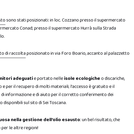
sto
sono stati posizionati: in loc. Cozzano presso il supermercato
upermercato Conad; presso il supermercato Hurrà sulla Strada
lo.
nto di raccolta
posizionato in via Foro Boario, accanto al palazzetto
nitori adeguati
e portato nelle
isole ecologiche
o discariche,
per il recupero di molti materiali; l’accesso è gratuito e il
 di informazione e di aiuto per il corretto conferimento dei
 disponibili sul sito di Sei Toscana.
uosa nella gestione dell’olio esausto
: un bel risultato, che
er le altre regioni!