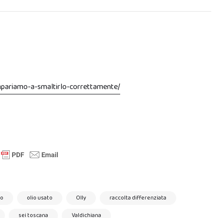
impariamo-a-smaltirlo-correttamente/
to
olio usato
Olly
raccolta differenziata
sei toscana
Valdichiana