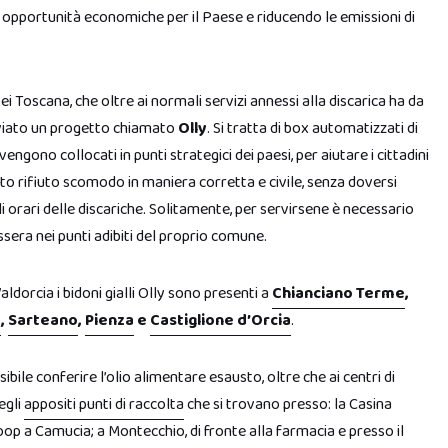
opportunità economiche per il Paese e riducendo le emissioni di
Sei Toscana, che oltre ai normali servizi annessi alla discarica ha da
viato un progetto chiamato
Olly
. Si tratta di box
automatizzati di
vengono collocati in punti strategici dei paesi, per aiutare i cittadini
esto rifiuto scomodo in maniera corretta e civile, senza doversi
 orari delle discariche. Solitamente, per servirsene è necessario
ssera nei punti adibiti del proprio comune.
aldorcia i bidoni gialli Olly sono presenti a
Chianciano Terme
,
a
,
Sarteano
,
Pienza
e
Castiglione d’Orcia
.
ibile conferire l’olio alimentare esausto, oltre che ai centri di
egli
appositi punti di raccolta
che si trovano presso: la Casina
oop a Camucia; a Montecchio, di fronte alla farmacia e presso il