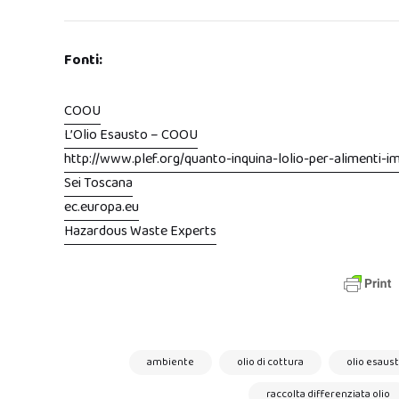
Fonti:
COOU
L’Olio Esausto – COOU
http://www.plef.org/quanto-inquina-lolio-per-alimenti-
Sei Toscana
ec.europa.eu
Hazardous Waste Experts
ambiente
olio di cottura
olio esaus
raccolta differenziata olio