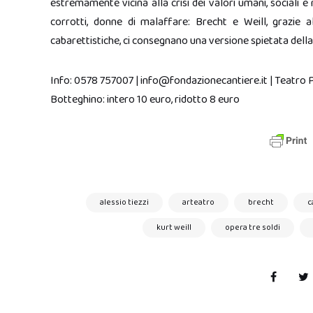
estremamente vicina alla crisi dei valori umani, sociali e 
corrotti, donne di malaffare: Brecht e Weill, grazie al
cabarettistiche, ci consegnano una versione spietata della
Info: 0578 757007 | info@fondazionecantiere.it | Teatro Po
Botteghino: intero 10 euro, ridotto 8 euro
alessio tiezzi
arteatro
brecht
c
kurt weill
opera tre soldi