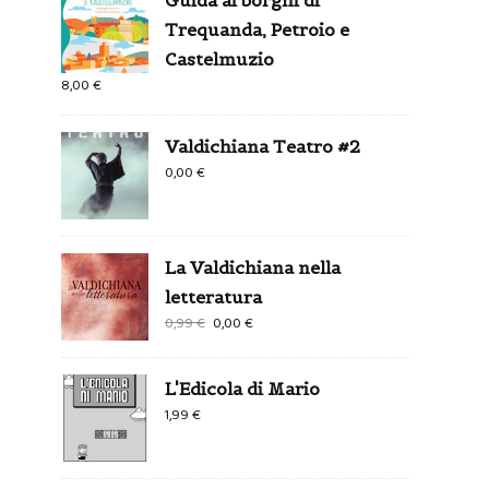
Trequanda, Petroio e
Castelmuzio
8,00
€
Valdichiana Teatro #2
0,00
€
La Valdichiana nella
letteratura
Il
Il
0,99
€
0,00
€
prezzo
prezzo
originale
attuale
L'Edicola di Mario
era:
è:
1,99
€
0,99 €.
0,00 €.