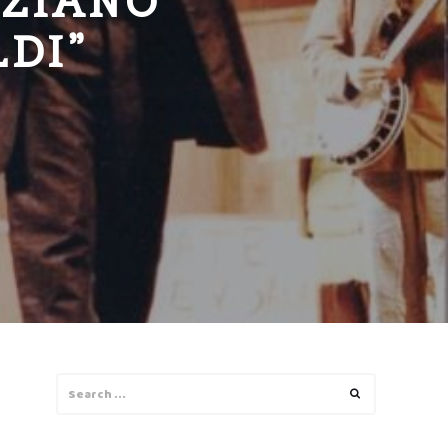
IZIANO
LDI”
Search
Search
for: