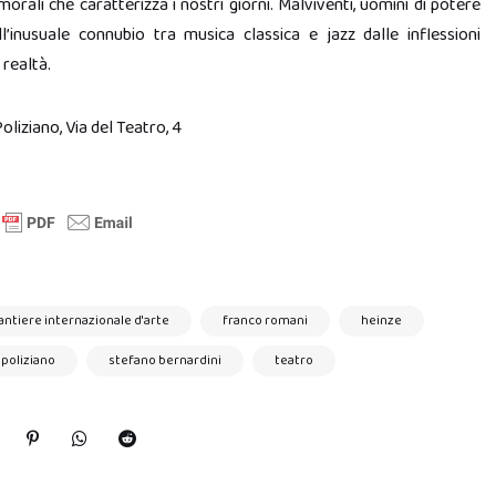
morali che caratterizza i nostri giorni. Malviventi, uomini di potere
l’inusuale connubio tra musica classica e jazz dalle inflessioni
 realtà.
liziano, Via del Teatro, 4
antiere internazionale d'arte
franco romani
heinze
poliziano
stefano bernardini
teatro