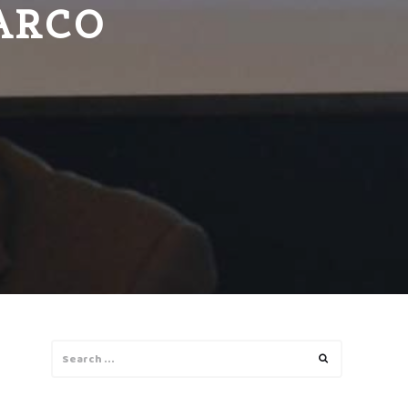
PARCO
Search
Search
for: