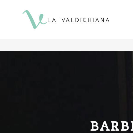
contenuto
BARB