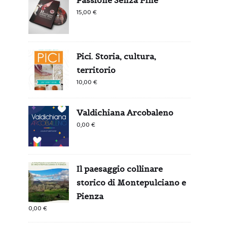
15,00
€
Pici. Storia, cultura,
territorio
10,00
€
Valdichiana Arcobaleno
0,00
€
Il paesaggio collinare
storico di Montepulciano e
Pienza
0,00
€