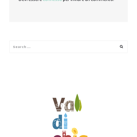
Search
Search
for: