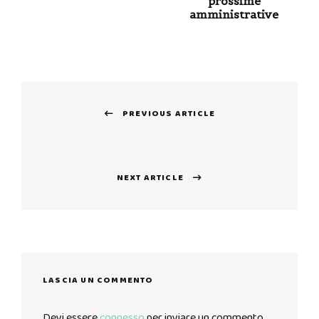
prossime
amministrative
Navigazione
PREVIOUS ARTICLE
articoli
Previous
post:
NEXT ARTICLE
Next
post:
LASCIA UN COMMENTO
Devi essere
connesso
per inviare un commento.