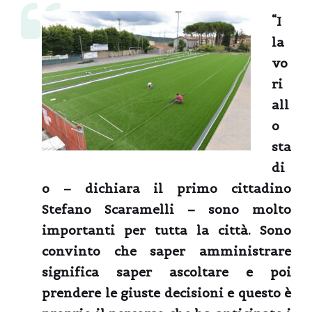
“I
la
vo
ri
all
o
sta
di
o –
dichiara il primo cittadino
Stefano Scaramelli
– sono molto
importanti per tutta la città. Sono
convinto che saper amministrare
significa saper ascoltare e poi
prendere le giuste decisioni e questo è