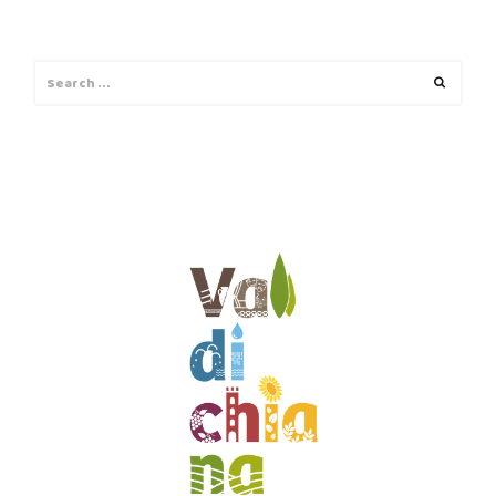
Search
Search
for: