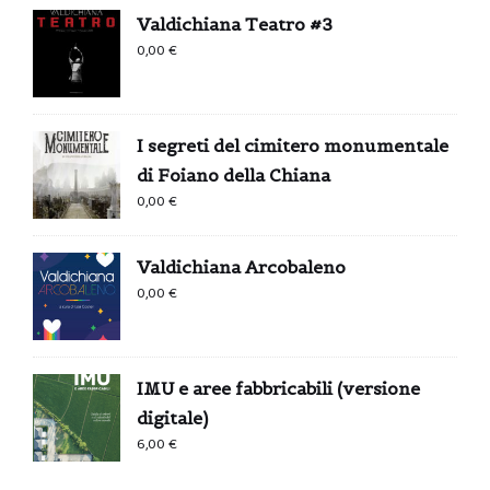
Valdichiana Teatro #3
0,00
€
I segreti del cimitero monumentale
di Foiano della Chiana
0,00
€
Valdichiana Arcobaleno
0,00
€
IMU e aree fabbricabili (versione
digitale)
6,00
€