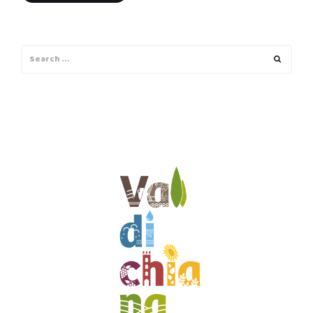
Search
Search
for: