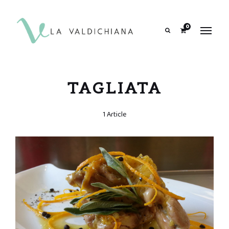
contenuto
0
Search
TAGLIATA
1 Article