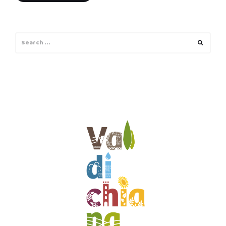
Search
Search
for: