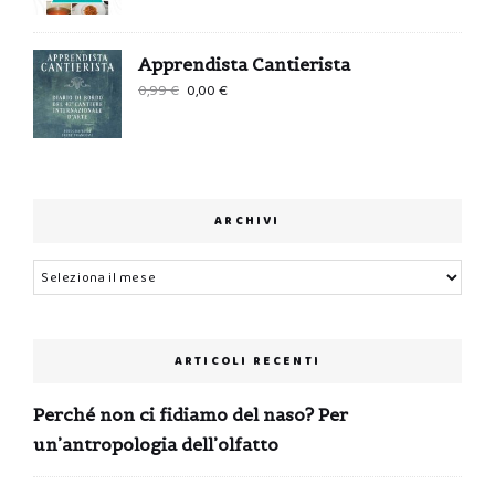
Apprendista Cantierista
Il
Il
0,99
€
0,00
€
prezzo
prezzo
originale
attuale
era:
è:
0,99 €.
0,00 €.
ARCHIVI
Archivi
ARTICOLI RECENTI
Perché non ci fidiamo del naso? Per
un’antropologia dell’olfatto