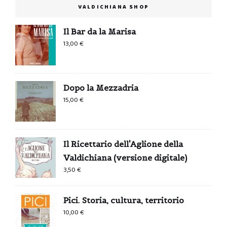
VALDICHIANA SHOP
Il Bar da la Marisa
13,00
€
Dopo la Mezzadria
15,00
€
Il Ricettario dell'Aglione della
Valdichiana (versione digitale)
3,50
€
Pici. Storia, cultura, territorio
10,00
€