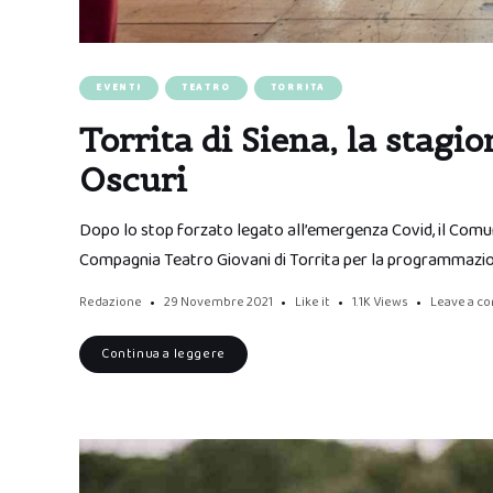
EVENTI
TEATRO
TORRITA
Torrita di Siena, la stagi
Oscuri
Dopo lo stop forzato legato all’emergenza Covid, il Comun
Compagnia Teatro Giovani di Torrita per la programmazio
Redazione
29 Novembre 2021
Like it
1.1K
Views
Leave a 
Continua a leggere