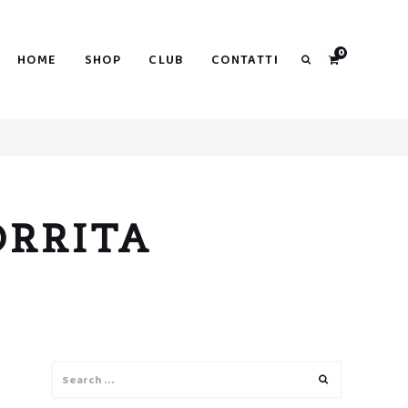
0
HOME
SHOP
CLUB
CONTATTI
Search
ORRITA
Search
Search
for: