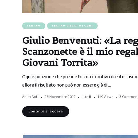
TEATRO
TEATRO DEGLI OSCURI
Giulio Benvenuti: «La reg
Scanzonette è il mio reg
Giovani Torrita»
Ogni ispirazione che prende forma è motivo di entusiasmo,
allora il risultato non può non essere già di …
Anita Goti
26 Novembre 2019
Like it
1.1K
Views
3 Commen
Continua a leggere