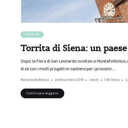
TORRITA
Torrita di Siena: un paese 
Dopo la Fiera di San Leonardo svoltasi a Montefollonico, 
di sé con i molti progetti in cantiere per i prossimi …
Maria Stella Bianco
20 Novembre 2014
Like it
1.4K
Views
L
Continua a leggere