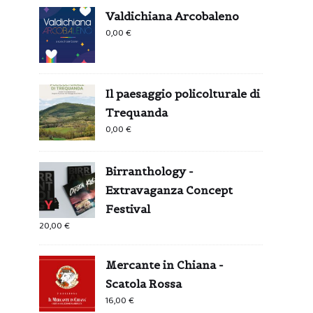
Valdichiana Arcobaleno
0,00
€
Il paesaggio policolturale di
Trequanda
0,00
€
Birranthology -
Extravaganza Concept
Festival
20,00
€
Mercante in Chiana -
Scatola Rossa
16,00
€