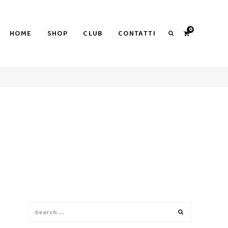
0
HOME
SHOP
CLUB
CONTATTI
Search
Search
Search
for: