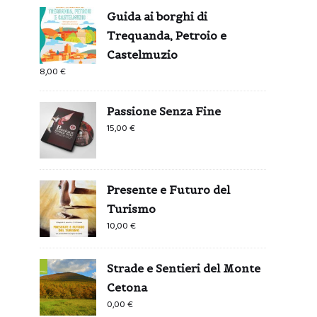
Guida ai borghi di
Trequanda, Petroio e
Castelmuzio
8,00
€
Passione Senza Fine
15,00
€
Presente e Futuro del
Turismo
10,00
€
Strade e Sentieri del Monte
Cetona
0,00
€