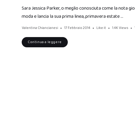
Sara Jessica Parker, o meglio conosciuta come la nota gior
moda e lancia la sua prima linea, primavera estate …
Valentina Chiancianesi
17 Febbraio 2014
Like it
1.4K
Views
Continua a leggere