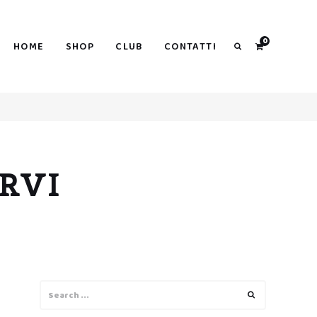
0
HOME
SHOP
CLUB
CONTATTI
Search
RVI
Search
Search
for: