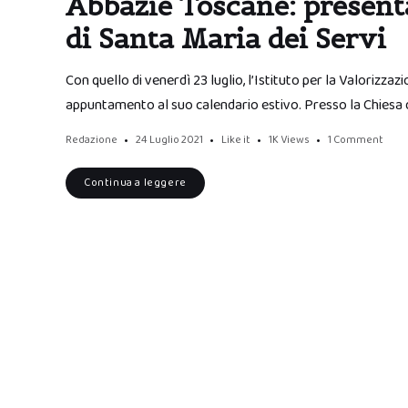
Abbazie Toscane: presenta
di Santa Maria dei Servi
Con quello di venerdì 23 luglio, l’Istituto per la Valorizz
appuntamento al suo calendario estivo. Presso la Chiesa d
Redazione
24 Luglio 2021
Like it
1K
Views
1 Comment
Continua a leggere