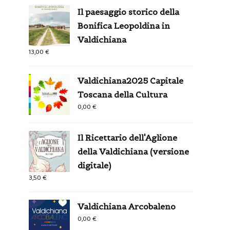
Il paesaggio storico della
Bonifica Leopoldina in
Valdichiana
13,00
€
Valdichiana2025 Capitale
Toscana della Cultura
0,00
€
Il Ricettario dell'Aglione
della Valdichiana (versione
digitale)
3,50
€
Valdichiana Arcobaleno
0,00
€