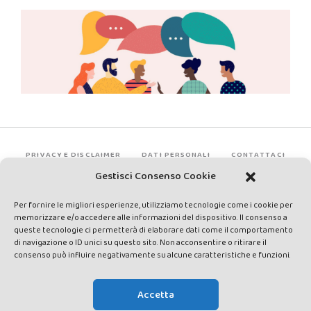
PRIVACY E DISCLAIMER
DATI PERSONALI
CONTATTACI
Gestisci Consenso Cookie
Per fornire le migliori esperienze, utilizziamo tecnologie come i cookie per
memorizzare e/o accedere alle informazioni del dispositivo. Il consenso a
queste tecnologie ci permetterà di elaborare dati come il comportamento
di navigazione o ID unici su questo sito. Non acconsentire o ritirare il
consenso può influire negativamente su alcune caratteristiche e funzioni.
Made by Avatar Web Communication © Copyright 2013-2026. All
rights reserved - Testata registrata presso il Tribunale di Siena con
Accetta
autorizzazione n°1 del 12/04/2014 - Direttrice Responsabile: Chiara