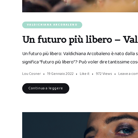
VALDICHIANA ARCOBALENO
Un futuro più libero – V
Un futuro più libero: Valdichiana Arcobaleno è nato dalla 
significa “futuro più libero”? Può voler dire tantissime co
Lou Cosner
19 Gennaio 2022
Like it
972
Views
Leave a co
Continua a leggere