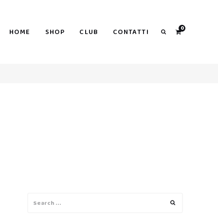
0
HOME
SHOP
CLUB
CONTATTI
Search
Search
Search
for: