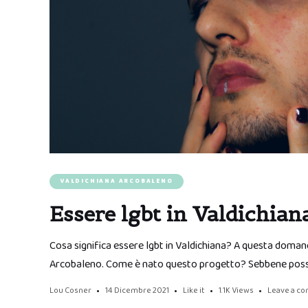
VALDICHIANA ARCOBALENO
Essere lgbt in Valdichia
Cosa significa essere lgbt in Valdichiana? A questa doman
Arcobaleno. Come è nato questo progetto? Sebbene poss
Lou Cosner
14 Dicembre 2021
Like it
1.1K
Views
Leave a c