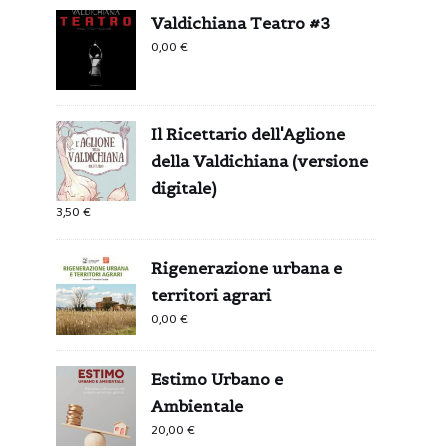
Valdichiana Teatro #3
0,00
€
Il Ricettario dell'Aglione
della Valdichiana (versione
digitale)
3,50
€
Rigenerazione urbana e
territori agrari
0,00
€
Estimo Urbano e
Ambientale
20,00
€