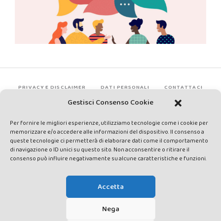
PRIVACY E DISCLAIMER
DATI PERSONALI
CONTATTACI
Gestisci Consenso Cookie
Per fornire le migliori esperienze, utilizziamo tecnologie come i cookie per
memorizzare e/o accedere alle informazioni del dispositivo. Il consenso a
queste tecnologie ci permetterà di elaborare dati come il comportamento
di navigazione o ID unici su questo sito. Non acconsentire o ritirare il
consenso può influire negativamente su alcune caratteristiche e funzioni.
Made by Avatar Web Communication © Copyright 2013-2026. All
rights reserved - Testata registrata presso il Tribunale di Siena con
Accetta
autorizzazione n°1 del 12/04/2014 - Direttrice Responsabile: Chiara
Cacace - E-mail: direzione@lavaldichiana.it - Editore: Valdichiana
Nega
Media Srl – P.IVA e C.F. 01377300528 –
amministrazione@lavaldichiana.it - Sede legale: Piazza Nazioni Unite