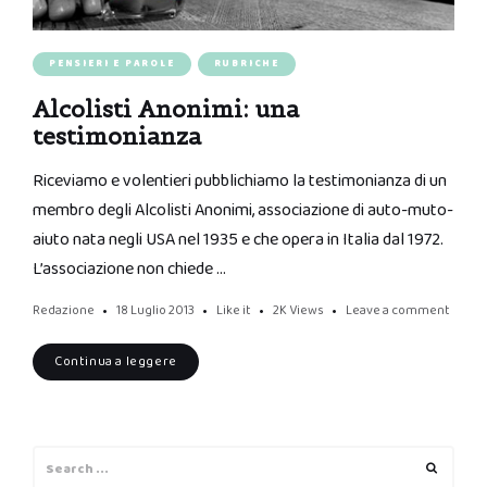
PENSIERI E PAROLE
RUBRICHE
Alcolisti Anonimi: una
testimonianza
Riceviamo e volentieri pubblichiamo la testimonianza di un
membro degli Alcolisti Anonimi, associazione di auto-muto-
aiuto nata negli USA nel 1935 e che opera in Italia dal 1972.
L’associazione non chiede …
Redazione
18 Luglio 2013
Like it
2K
Views
Leave a comment
Continua a leggere
Search
Search
for: