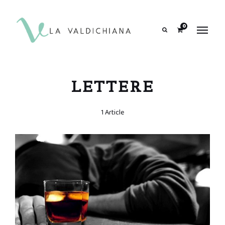
contenuto
0
Search
LETTERE
1 Article