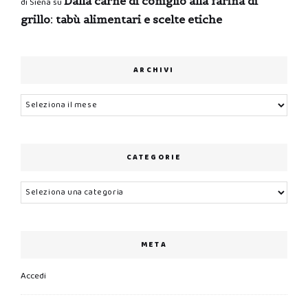
Dalla carne di coniglio alla farina di
di Siena
su
grillo: tabù alimentari e scelte etiche
ARCHIVI
Archivi
CATEGORIE
Categorie
META
Accedi