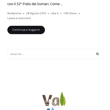
con il 32° Palio dei Somari. Come …
Redazione
28 Agosto 2013
Like it
1.4K
Views
Leave a comment
Continua a leggere
Search
Search
for: