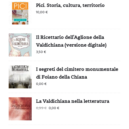
Pici. Storia, cultura, territorio
10,00
€
Il Ricettario dell'Aglione della
Valdichiana (versione digitale)
3,50
€
I segreti del cimitero monumentale
di Foiano della Chiana
0,00
€
La Valdichiana nella letteratura
Il
Il
0,99
€
0,00
€
prezzo
prezzo
originale
attuale
era:
è: