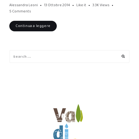
Alessandra Leoni
13 Ottobre 2014
Like it
3.3K
Views
5 Comments
Continua a leggere
Search
Search
for: