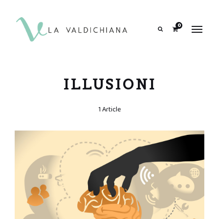
contenuto
0
Search
ILLUSIONI
1 Article