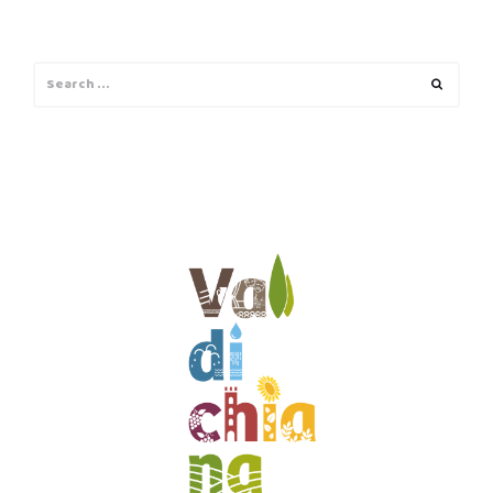
Search
Search
for: