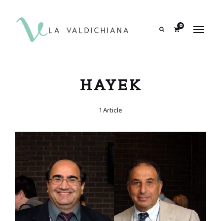
contenuto
0
Search
HAYEK
1 Article