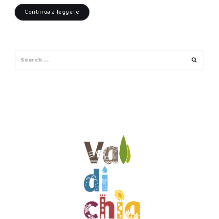
Continua a leggere
Search
Search
for: