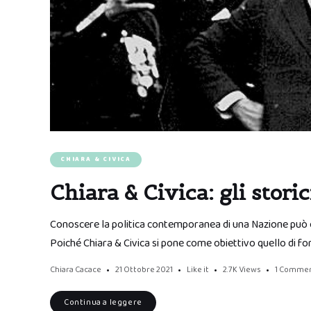
CHIARA & CIVICA
Chiara & Civica: gli storici
Conoscere la politica contemporanea di una Nazione può ess
Poiché Chiara & Civica si pone come obiettivo quello di for
Chiara Cacace
21 Ottobre 2021
Like it
2.7K
Views
1 Comme
Continua a leggere