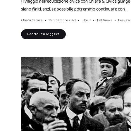
Il viaggio nell’educazione civica con Chiara & Civica giunge
siano finiti, anzi, se possibile potremmo continuare con …
Chiara Cacace
16 Dicembre 2021
Like it
1.7K
Views
Leave 
Continua a leggere