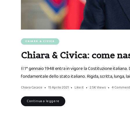
CHIARA & CIVICA
Chiara & Civica: come nas
Il 1° gennaio 1948 entra in vigore la Costituzione italian
fondamentale dello stato italiano. Rigida, scritta, lunga, la
Chiara Cacace
15 Aprile 2021
Like it
2.5K
Views
4 Comment
Continua a leggere