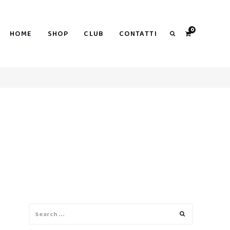
0
HOME
SHOP
CLUB
CONTATTI
Search
Search
Search
for: