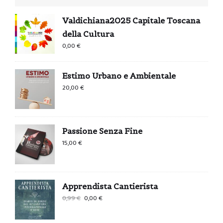
Valdichiana2025 Capitale Toscana
della Cultura
0,00
€
Estimo Urbano e Ambientale
20,00
€
Passione Senza Fine
15,00
€
Apprendista Cantierista
Il
Il
0,99
€
0,00
€
prezzo
prezzo
originale
attuale