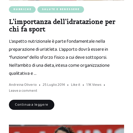
RUBRICHE
SALUTE E BENESSERE
L’importanza dell’idratazione per
chi fa sport
L’aspetto nutrizionale è parte fondamentale nella
preparazione di un’atleta. L’apporto dovrà essere in
“funzione” dello sforzo fisico a cui deve sottoporsi.
Nell’ambito di una dieta, intesa come organizzazione
qualitativa e …
Andreina Oliverio
25 Luglio 2014
Like it
1.1K
Views
Leave a comment
Continua a leggere