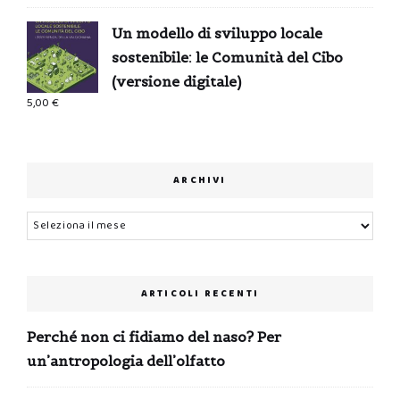
era:
è:
Un modello di sviluppo locale
0,99 €.
0,00 €.
sostenibile: le Comunità del Cibo
(versione digitale)
5,00
€
ARCHIVI
Archivi
ARTICOLI RECENTI
Perché non ci fidiamo del naso? Per
un’antropologia dell’olfatto