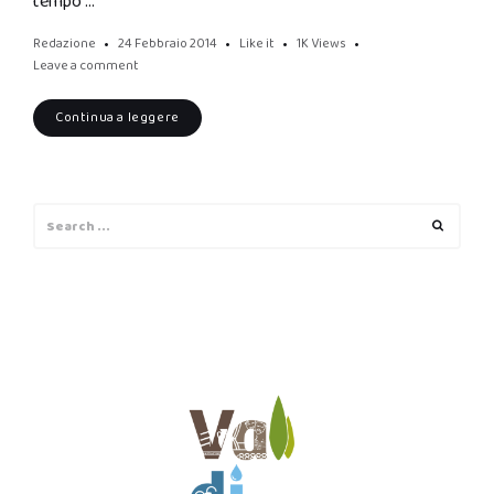
tempo …
Redazione
24 Febbraio 2014
Like it
1K
Views
Leave a comment
Continua a leggere
Search
Search
for: