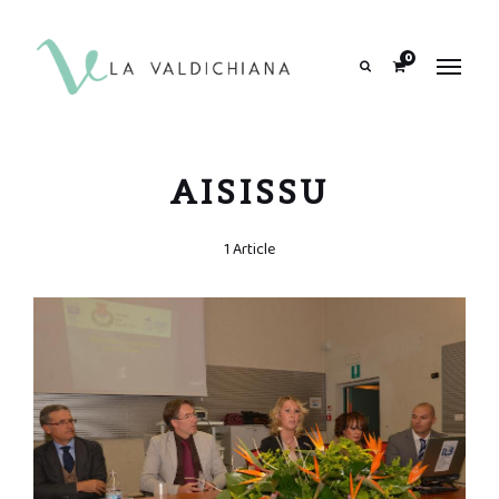
contenuto
0
Search
AISISSU
1 Article