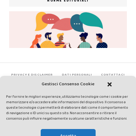
NORME EDITORIALI
PRIVACY E DISCLAIMER
DATI PERSONALI
CONTATTACI
Gestisci Consenso Cookie
Per fornire le migliori esperienze, utilizziamo tecnologie come i cookie per
memorizzare e/o accedere alle informazioni del dispositivo. Il consenso a
queste tecnologie ci permetterà di elaborare dati come il comportamento
di navigazione o ID unici su questo sito. Non acconsentire o ritirare il
consenso può influire negativamente su alcune caratteristiche e funzioni.
Made by Avatar Web Communication © Copyright 2013-2026. All
rights reserved - Testata registrata presso il Tribunale di Siena con
Accetta