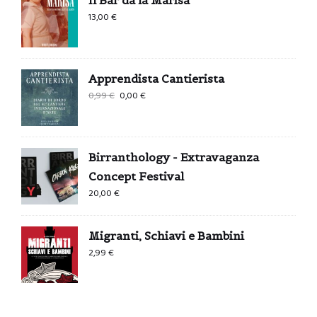
13,00
€
Apprendista Cantierista
Il
Il
0,99
€
0,00
€
prezzo
prezzo
originale
attuale
era:
è:
Birranthology - Extravaganza
0,99 €.
0,00 €.
Concept Festival
20,00
€
Migranti, Schiavi e Bambini
2,99
€