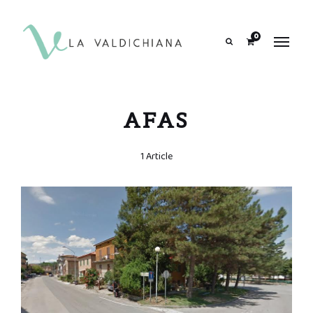
contenuto
0
Search
AFAS
1 Article