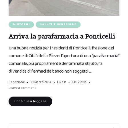
DINTORNI
SALUTE E BENESSERE
Arriva la parafarmacia a Ponticelli
Una buona notizia per i residenti di Ponticelli, frazione del
comune di Città della Pieve: l’apertura di una “parafarmacia”
comunale, più propriamente denominata struttura
di vendita di farmaci da banco non soggetti …
Redazione
18 Marzo 2014
Like it
1.1K
Views
Leave a comment
Continua a leggere
Search
Search