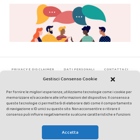
PRIVACY E DISCLAIMER
DATI PERSONALI
CONTATTACI
Gestisci Consenso Cookie
Per fornire le migliori esperienze, utilizziamo tecnologie come i cookie per
memorizzare e/o accedere alle informazioni del dispositivo. Il consenso a
queste tecnologie ci permetterà di elaborare dati come il comportamento
di navigazione o ID unici su questo sito. Non acconsentire o ritirare il
consenso può influire negativamente su alcune caratteristiche e funzioni.
Made by Avatar Web Communication © Copyright 2013-2026. All
rights reserved - Testata registrata presso il Tribunale di Siena con
Accetta
autorizzazione n°1 del 12/04/2014 - Direttrice Responsabile: Chiara