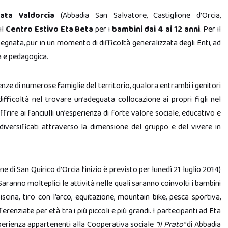
ata Valdorcia
(Abbadia San Salvatore, Castiglione d’Orcia,
il
Centro Estivo Eta Beta
per i
bambini dai 4 ai 12 anni
. Per il
gnata, pur in un momento di difficoltà generalizzata degli Enti, ad
a e pedagogica.
ze di numerose famiglie del territorio, qualora entrambi i genitori
difficoltà nel trovare un’adeguata collocazione ai propri figli nel
frire ai fanciulli un’esperienza di forte valore sociale, educativo e
diversificati attraverso la dimensione del gruppo e del vivere in
e di San Quirico d’Orcia l’inizio è previsto per lunedì 21 luglio 2014)
Saranno molteplici le attività nelle quali saranno coinvolti i bambini
 piscina, tiro con l’arco, equitazione, mountain bike, pesca sportiva,
differenziate per età tra i più piccoli e più grandi. I partecipanti ad Eta
sperienza appartenenti alla Cooperativa sociale
“Il Prato”
di Abbadia