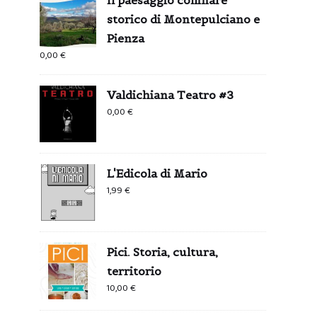
storico di Montepulciano e
Pienza
0,00
€
Valdichiana Teatro #3
0,00
€
L'Edicola di Mario
1,99
€
Pici. Storia, cultura,
territorio
10,00
€