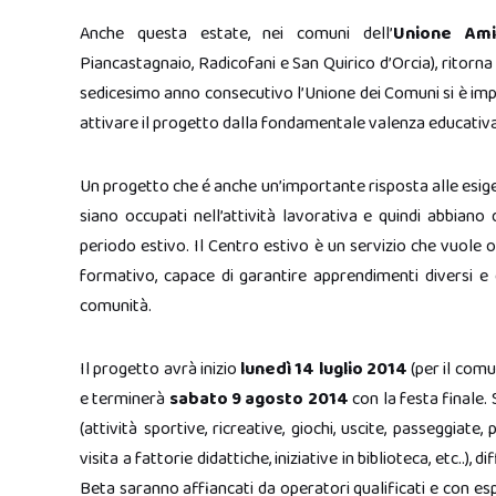
Anche questa estate, nei comuni dell’
Unione Ami
Piancastagnaio, Radicofani e San Quirico d’Orcia), ritorna 
sedicesimo anno consecutivo l’Unione dei Comuni si è impe
attivare il progetto dalla fondamentale valenza educativ
Un progetto che é anche un’importante risposta alle esigen
siano occupati nell’attività lavorativa e quindi abbiano 
periodo estivo. Il Centro estivo è un servizio che vuole of
formativo, capace di garantire apprendimenti diversi e 
comunità.
Il progetto avrà inizio
lunedì 14 luglio 2014
(per il comun
e terminerà
sabato 9 agosto 2014
con la festa finale. 
(attività sportive, ricreative, giochi, uscite, passeggiate,
visita a fattorie didattiche, iniziative in biblioteca, etc..), 
Beta saranno affiancati da operatori qualificati e con e