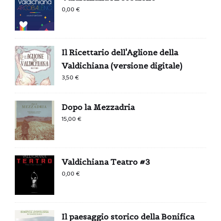
0,00
€
Il Ricettario dell'Aglione della
Valdichiana (versione digitale)
3,50
€
Dopo la Mezzadria
15,00
€
Valdichiana Teatro #3
0,00
€
Il paesaggio storico della Bonifica