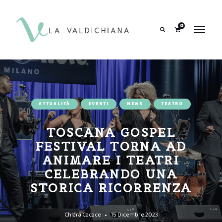
contenuto
0
Search
ATTUALITÀ
EVENTI
NEWS
TEATRO
TOSCANA GOSPEL
FESTIVAL TORNA AD
ANIMARE I TEATRI
CELEBRANDO UNA
STORICA RICORRENZA
Chiara Cacace
15 Dicembre 2023