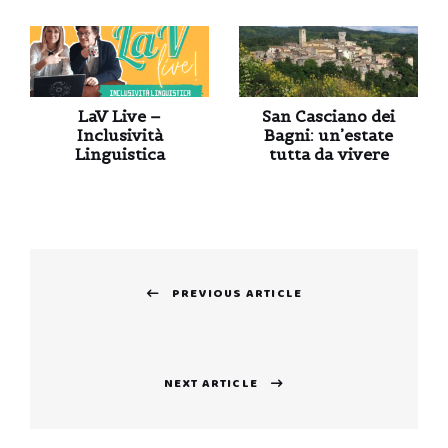
LaV Live –
San Casciano dei
Inclusività
Bagni: un’estate
Linguistica
tutta da vivere
Navigazione
PREVIOUS ARTICLE
articoli
Previous
post:
NEXT ARTICLE
Next
post: