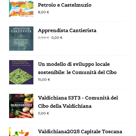
Petroio e Castelmuzio
8,00
€
Apprendista Cantierista
Il
Il
0,99
€
0,00
€
prezzo
prezzo
originale
attuale
era:
è:
Un modello di sviluppo locale
0,99 €.
0,00 €.
sostenibile: le Comunità del Cibo
15,00
€
Valdichiana S3T3 - Comunità del
Cibo della Valdichiana
0,00
€
Valdichiana2025 Capitale Toscana