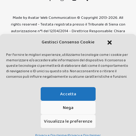
Made by Avatar Web Communication © Copyright 2013-2026. All
rights reserved - Testata registrata presso il Tribunale di Siena con
autorizzazione n°1 del 12/04/2014 - Direttrice Responsabile: Chiara
Cacace - E-mail: direzione@lavaldichiana.it - Editore: Valdichiana
Gestisci Consenso Cookie
Media Srl – P.IVA e C.F. 01377300528 –
amministrazione@lavaldichiana.it - Sede legale: Piazza Nazioni Unite
Per fornire le migliori esperienze, utilizziamo tecnologie come i cookie per
10, Torrita di Siena (SI) - Iscrizione al Registro degli Operatori di
memorizzare e/o accedere alle informazioni del dispositivo. Il consenso a
Comunicazione n.24374 del 24/03/2014
queste tecnologie ci permetterà di elaborare dati come il comportamento
di navigazione o ID unici su questo sito. Non acconsentire o ritirare il
consenso può influire negativamente su alcune caratteristiche e funzioni.
Accetta
Nega
Visualizza le preferenze
Privacy e Disclaimer
Privacy e Disclaimer