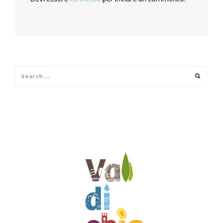
Search
Search
for: