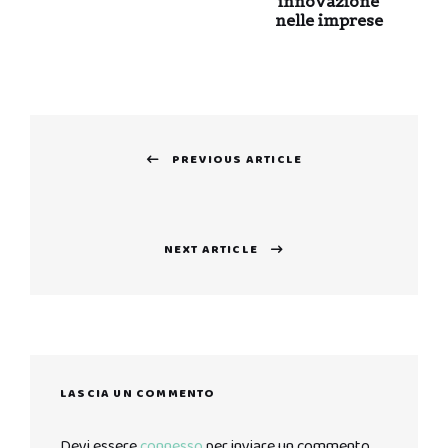
innovazione
nelle imprese
Navigazione
PREVIOUS ARTICLE
articoli
Previous
post:
NEXT ARTICLE
Next
post:
LASCIA UN COMMENTO
Devi essere
connesso
per inviare un commento.