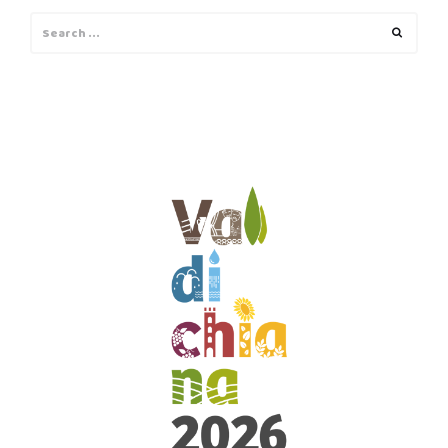
Search
Search
for: