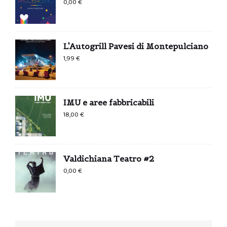
0,00
€
L'Autogrill Pavesi di Montepulciano
1,99
€
IMU e aree fabbricabili
18,00
€
Valdichiana Teatro #2
0,00
€