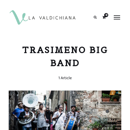
contenuto
0
Search
TRASIMENO BIG
BAND
1 Article