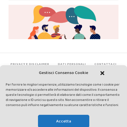
PRIVACY E DISCLAIMER
DATI PERSONALI
CONTATTACI
Gestisci Consenso Cookie
Per fornire le migliori esperienze, utilizziamo tecnologie come i cookie per
memorizzare e/o accedere alle informazioni del dispositivo. Il consenso a
queste tecnologie ci permetterà di elaborare dati come il comportamento
di navigazione o ID unici su questo sito. Non acconsentire o ritirare il
consenso può influire negativamente su alcune caratteristiche e funzioni.
Made by Avatar Web Communication © Copyright 2013-2026. All
rights reserved - Testata registrata presso il Tribunale di Siena con
Accetta
autorizzazione n°1 del 12/04/2014 - Direttrice Responsabile: Chiara