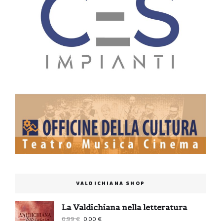
VALDICHIANA SHOP
La Valdichiana nella letteratura
Il
Il
0,99
€
0,00
€