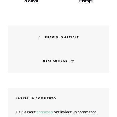
d’oliva
Frappi
Navigazione
PREVIOUS ARTICLE
articoli
Previous
post:
NEXT ARTICLE
Next
post:
LASCIA UN COMMENTO
Devi essere
connesso
per inviare un commento.