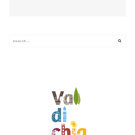
Search
Search
for: