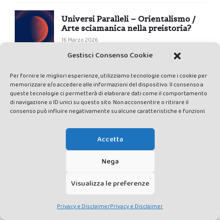
Universi Paralleli – Orientalismo /
Arte sciamanica nella preistoria?
16 Marzo 2026
Gestisci Consenso Cookie
Per fornire le migliori esperienze, utilizziamo tecnologie come i cookie per
COLOPHON
memorizzare e/o accedere alle informazioni del dispositivo. Il consenso a
queste tecnologie ci permetterà di elaborare dati come il comportamento
Edizione Valdichiana Media Srl – P.IVA e C.F. 01377300528 – ROC
di navigazione o ID unici su questo sito. Non acconsentire o ritirare il
consenso può influire negativamente su alcune caratteristiche e funzioni.
n.24374 – Testata giornalistica registrata presso il Tribunale di Siena
con autorizzazione n°1 del 12/04/2014 – Sede legale Piazza Nazioni
Unite 10, 53049 Torrita di Siena (SI)
Accetta
Nega
CHI SIAMO
Visualizza le preferenze
REDAZIONE
Privacy e Disclaimer
Privacy e Disclaimer