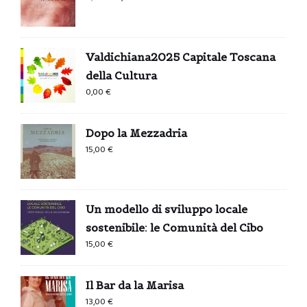
prezzo
prezzo
originale
attuale
era:
è:
Valdichiana2025 Capitale Toscana
0,99 €.
0,00 €.
della Cultura
0,00
€
Dopo la Mezzadria
15,00
€
Un modello di sviluppo locale
sostenibile: le Comunità del Cibo
15,00
€
Il Bar da la Marisa
13,00
€