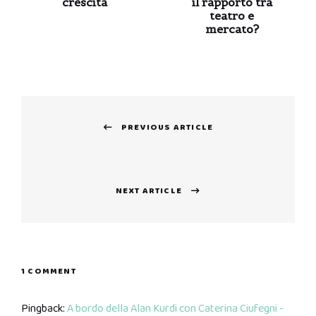
crescita
il rapporto tra
teatro e
mercato?
Navigazione
PREVIOUS ARTICLE
articoli
Previous
post:
NEXT ARTICLE
Next
post:
1 COMMENT
Pingback:
A bordo della Alan Kurdi con Caterina Ciufegni -