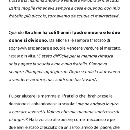
notte e la mamma andava a vendere verdura al mercato.
L’altra moglie rimaneva sempre a casa e quando, con mio
fratello più piccolo, tornavamo da scuola ci maltrattava
”.
Quando
Ibrahim ha soli 9 anni il padre muore e le due
donne si dividono.
Da allora si è sempre trattato di
sopravvivere: andare a scuola, vendere verdure al mercato,
restare in vita. “
È stato difficile per la mamma rimasta
sola pagare la scuola a me e mio fratello. Piangeva
sempre. Piangeva ogni giorno. Dopo scuola la aiutavamo
a vendere verdure, ma i soldi non bastavano
”.
Fu per aiutare la mamma e il fratello che Ibrah prese la
decisione di abbandonare la scuola: “
me ne andavo in giro
a cercare lavoretti. Volevo che mia mamma smettesse di
piangere
”. Ha lavorato alle pulizie, come meccanico e per
due anni è stato cresciuto da un sarto, amico del padre, che