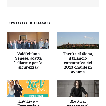
TI POTREBBE INTERESSARE
Valdichiana
Torrita di Siena,
Senese, scatta
il bilancio
l’allarme per la
consuntivo del
sicurezza?
2013 chiude in
avanzo
LaV Live –
Motta si
Economia e
racconta al