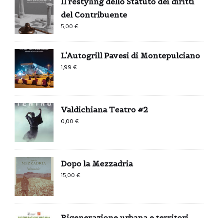
Il restyling dello Statuto dei diritti
del Contribuente
5,00
€
L'Autogrill Pavesi di Montepulciano
1,99
€
Valdichiana Teatro #2
0,00
€
Dopo la Mezzadria
15,00
€
Rigenerazione urbana e territori