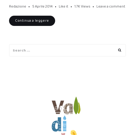
Redazione
5 Aprile 2014
Like it
1.7K
Views
Leave a comment
Continua a leggere
Search
Search
for: