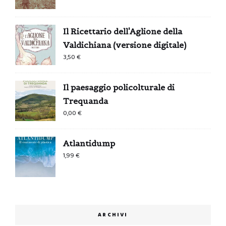
Il Ricettario dell'Aglione della
Valdichiana (versione digitale)
3,50
€
Il paesaggio policolturale di
Trequanda
0,00
€
Atlantidump
1,99
€
ARCHIVI