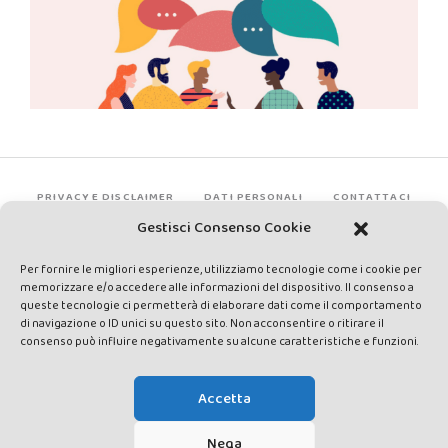
PRIVACY E DISCLAIMER
DATI PERSONALI
CONTATTACI
Gestisci Consenso Cookie
Per fornire le migliori esperienze, utilizziamo tecnologie come i cookie per
memorizzare e/o accedere alle informazioni del dispositivo. Il consenso a
queste tecnologie ci permetterà di elaborare dati come il comportamento
di navigazione o ID unici su questo sito. Non acconsentire o ritirare il
consenso può influire negativamente su alcune caratteristiche e funzioni.
Made by Avatar Web Communication © Copyright 2013-2026. All
rights reserved - Testata registrata presso il Tribunale di Siena con
Accetta
autorizzazione n°1 del 12/04/2014 - Direttrice Responsabile: Chiara
Cacace - E-mail: direzione@lavaldichiana.it - Editore: Valdichiana
Nega
Media Srl – P.IVA e C.F. 01377300528 –