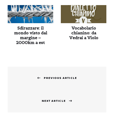
Sdirazzare: il
Vocabolario
mondo visto dal
chianino: da
margine –
Vedrai a Violo
2000km a est
Navigazione
PREVIOUS ARTICLE
articoli
Previous
post:
NEXT ARTICLE
Next
post: