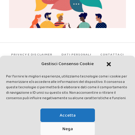
PRIVACY E DISCLAIMER
DATI PERSONALI
CONTATTACI
Gestisci Consenso Cookie
Per fornire le migliori esperienze, utilizziamo tecnologie come i cookie per
memorizzare e/o accedere alle informazioni del dispositivo. Il consenso a
queste tecnologie ci permetterà di elaborare dati come il comportamento
di navigazione o ID unici su questo sito. Non acconsentire o ritirare il
consenso può influire negativamente su alcune caratteristiche e funzioni.
Made by Avatar Web Communication © Copyright 2013-2026. All
rights reserved - Testata registrata presso il Tribunale di Siena con
Accetta
autorizzazione n°1 del 12/04/2014 - Direttrice Responsabile: Chiara
Cacace - E-mail: direzione@lavaldichiana.it - Editore: Valdichiana
Nega
Media Srl – P.IVA e C.F. 01377300528 –