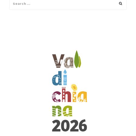
Search
Search
for: