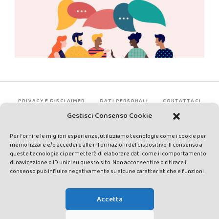
PRIVACY E DISCLAIMER
DATI PERSONALI
CONTATTACI
Gestisci Consenso Cookie
Per fornire le migliori esperienze, utilizziamo tecnologie come i cookie per
memorizzare e/o accedere alle informazioni del dispositivo. Il consenso a
queste tecnologie ci permetterà di elaborare dati come il comportamento
di navigazione o ID unici su questo sito. Non acconsentire o ritirare il
consenso può influire negativamente su alcune caratteristiche e funzioni.
Made by Avatar Web Communication © Copyright 2013-2026. All
rights reserved - Testata registrata presso il Tribunale di Siena con
Accetta
autorizzazione n°1 del 12/04/2014 - Direttrice Responsabile: Chiara
Cacace - E-mail: direzione@lavaldichiana.it - Editore: Valdichiana