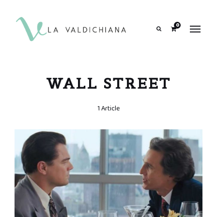
contenuto
0
Search
WALL STREET
1 Article