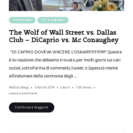
RUBRICHE
TV E CINEMA
The Wolf of Wall Street vs. Dallas
Club – DiCaprio vs. Mc Conaughey
“DI CAPRIO DOVEVA VINCERE L’OSKAR!!11!11!1!!!!!“ Questa
è la reazione che abbiamo trovato per molti giorni sui vari
social, sottoforma di commenti, tweet, o (spesso) meme
all’indomani della cerimonia degli …
Matteo Biagi
3 Aprile 2014
Like it
1.3K
Views
Leave a comment
Continua a leggere