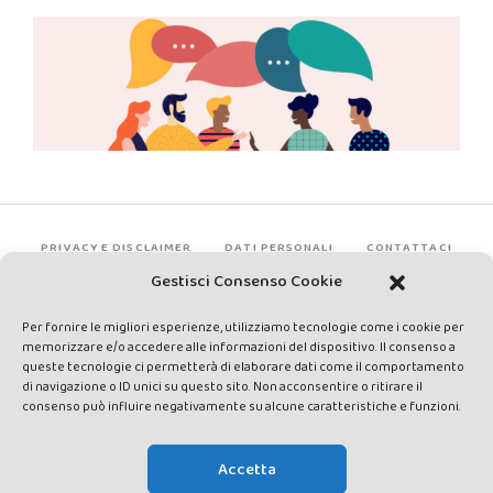
PRIVACY E DISCLAIMER
DATI PERSONALI
CONTATTACI
Gestisci Consenso Cookie
Per fornire le migliori esperienze, utilizziamo tecnologie come i cookie per
memorizzare e/o accedere alle informazioni del dispositivo. Il consenso a
queste tecnologie ci permetterà di elaborare dati come il comportamento
di navigazione o ID unici su questo sito. Non acconsentire o ritirare il
consenso può influire negativamente su alcune caratteristiche e funzioni.
Made by Avatar Web Communication © Copyright 2013-2026. All
rights reserved - Testata registrata presso il Tribunale di Siena con
Accetta
autorizzazione n°1 del 12/04/2014 - Direttrice Responsabile: Chiara