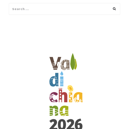
Search
Search
for: