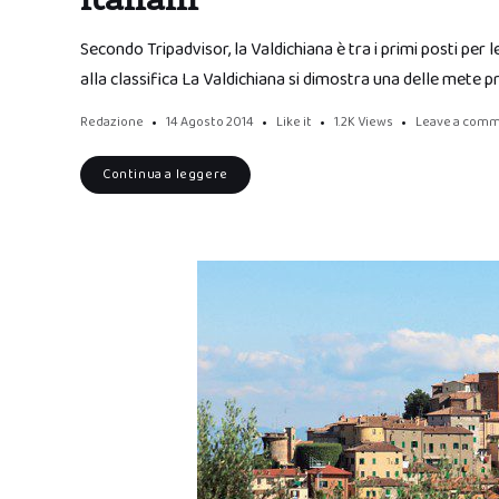
Secondo Tripadvisor, la Valdichiana è tra i primi posti per
alla classifica La Valdichiana si dimostra una delle mete p
Redazione
14 Agosto 2014
Like it
1.2K
Views
Leave a com
Continua a leggere