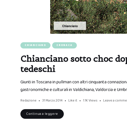
CHIANCIANO
CRONACA
Chianciano sotto choc dop
tedeschi
Giunti in Toscana in pullman con altri cinquanta connazion
gastronomiche e culturali in Valdichiana, Valdorcia e Umbria
Redazione
31 Marzo 2014
Like it
1.1K
Views
Leave a comme
Continua a leggere