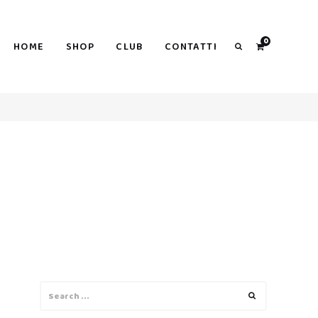
0
HOME
SHOP
CLUB
CONTATTI
Search
Search
Search
for: