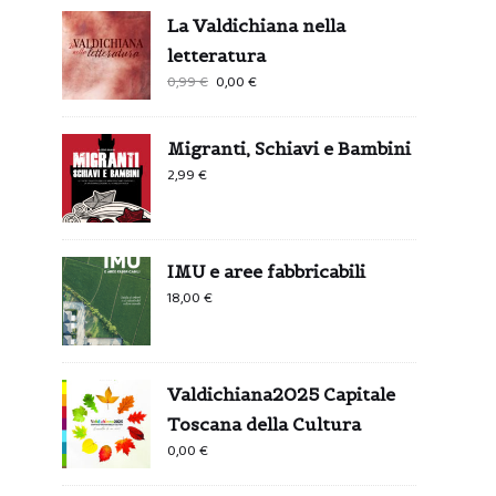
La Valdichiana nella
letteratura
Il
Il
0,99
€
0,00
€
prezzo
prezzo
originale
attuale
Migranti, Schiavi e Bambini
era:
è:
2,99
€
0,99 €.
0,00 €.
IMU e aree fabbricabili
18,00
€
Valdichiana2025 Capitale
Toscana della Cultura
0,00
€