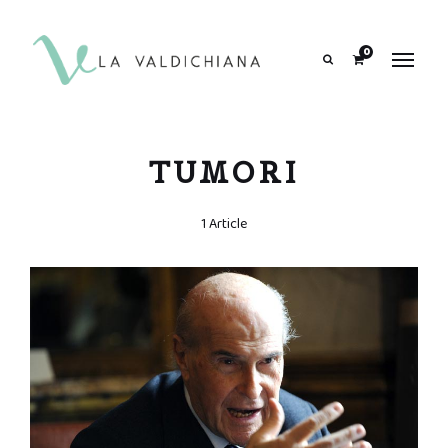
contenuto
0
Search
TUMORI
1 Article