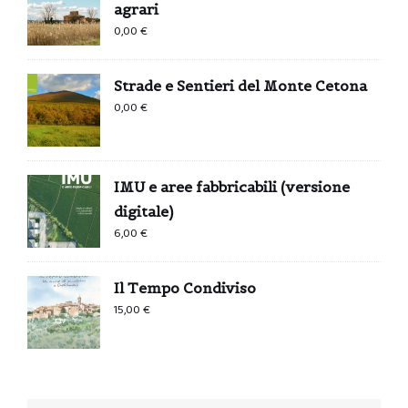
agrari
0,00
€
Strade e Sentieri del Monte Cetona
0,00
€
IMU e aree fabbricabili (versione
digitale)
6,00
€
Il Tempo Condiviso
15,00
€