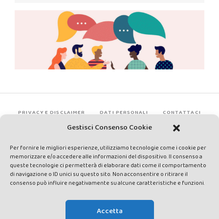
PRIVACY E DISCLAIMER
DATI PERSONALI
CONTATTACI
Gestisci Consenso Cookie
Per fornire le migliori esperienze, utilizziamo tecnologie come i cookie per
memorizzare e/o accedere alle informazioni del dispositivo. Il consenso a
queste tecnologie ci permetterà di elaborare dati come il comportamento
di navigazione o ID unici su questo sito. Non acconsentire o ritirare il
consenso può influire negativamente su alcune caratteristiche e funzioni.
Made by Avatar Web Communication © Copyright 2013-2026. All
rights reserved - Testata registrata presso il Tribunale di Siena con
Accetta
autorizzazione n°1 del 12/04/2014 - Direttrice Responsabile: Chiara