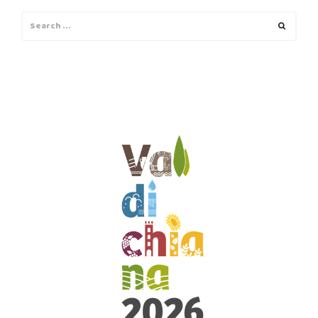
Search
Search
for: