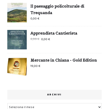
Il paesaggio policolturale di
Trequanda
0,00
€
Apprendista Cantierista
Il
Il
0,99
€
0,00
€
prezzo
prezzo
originale
attuale
era:
è:
Mercante in Chiana - Gold Edition
0,99 €.
0,00 €.
19,00
€
ARCHIVI
Archivi