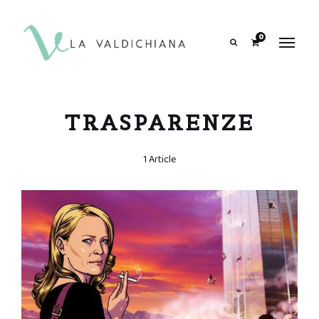
contenuto
0
Search
TRASPARENZE
1 Article