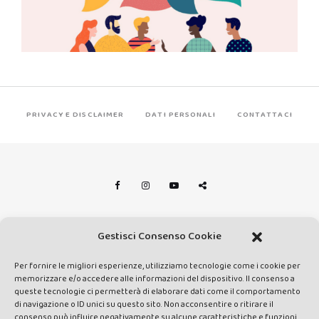
PRIVACY E DISCLAIMER
DATI PERSONALI
CONTATTACI
Made by Avatar Web Communication © Copyright 2013-2026. All
Gestisci Consenso Cookie
rights reserved - Testata registrata presso il Tribunale di Siena con
autorizzazione n°1 del 12/04/2014 - Direttrice Responsabile: Chiara
Per fornire le migliori esperienze, utilizziamo tecnologie come i cookie per
Cacace - E-mail: direzione@lavaldichiana.it - Editore: Valdichiana
memorizzare e/o accedere alle informazioni del dispositivo. Il consenso a
Media Srl – P.IVA e C.F. 01377300528 –
queste tecnologie ci permetterà di elaborare dati come il comportamento
di navigazione o ID unici su questo sito. Non acconsentire o ritirare il
amministrazione@lavaldichiana.it - Sede legale: Piazza Nazioni Unite
consenso può influire negativamente su alcune caratteristiche e funzioni.