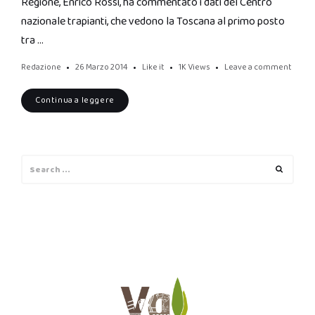
Regione, Enrico Rossi, ha commentato i dati del Centro
nazionale trapianti, che vedono la Toscana al primo posto
tra …
Redazione
26 Marzo 2014
Like it
1K
Views
Leave a comment
Continua a leggere
Search
Search
for: