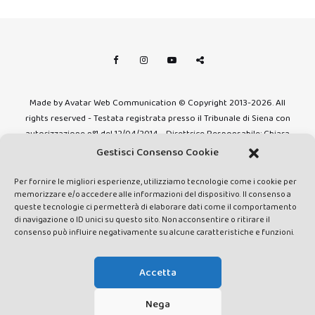
Made by Avatar Web Communication © Copyright 2013-2026. All
rights reserved - Testata registrata presso il Tribunale di Siena con
autorizzazione n°1 del 12/04/2014 - Direttrice Responsabile: Chiara
Cacace - E-mail: direzione@lavaldichiana.it - Editore: Valdichiana
Gestisci Consenso Cookie
Media Srl – P.IVA e C.F. 01377300528 –
amministrazione@lavaldichiana.it - Sede legale: Piazza Nazioni Unite
Per fornire le migliori esperienze, utilizziamo tecnologie come i cookie per
memorizzare e/o accedere alle informazioni del dispositivo. Il consenso a
10, Torrita di Siena (SI) - Iscrizione al Registro degli Operatori di
queste tecnologie ci permetterà di elaborare dati come il comportamento
Comunicazione n.24374 del 24/03/2014
di navigazione o ID unici su questo sito. Non acconsentire o ritirare il
consenso può influire negativamente su alcune caratteristiche e funzioni.
Accetta
Nega