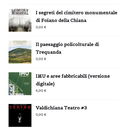
I segreti del cimitero monumentale
di Foiano della Chiana
0,00
€
Il paesaggio policolturale di
Trequanda
0,00
€
IMU e aree fabbricabili (versione
digitale)
6,00
€
Valdichiana Teatro #3
0,00
€