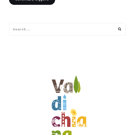
Search
Search
for: