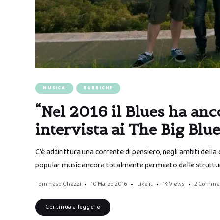
MUSICA
RUBRICHE
“Nel 2016 il Blues ha anc
intervista ai The Big Blu
C’è addirittura una corrente di pensiero, negli ambiti della
popular music ancora totalmente permeato dalle strutture 
Tommaso Ghezzi
10 Marzo 2016
Like it
1K
Views
2 Comme
Continua a leggere