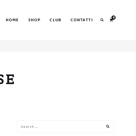
0
HOME
SHOP
CLUB
CONTATTI
Search
SE
Search
Search
for: