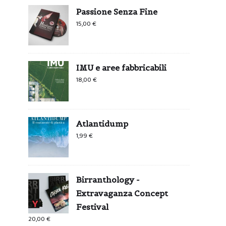
Passione Senza Fine
15,00
€
IMU e aree fabbricabili
18,00
€
Atlantidump
1,99
€
Birranthology -
Extravaganza Concept
Festival
20,00
€