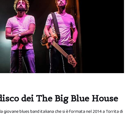
disco dei The Big Blue House
la giovane blues band italiana che si è formata nel 2014 a Torrita di