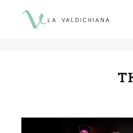
contenuto
T