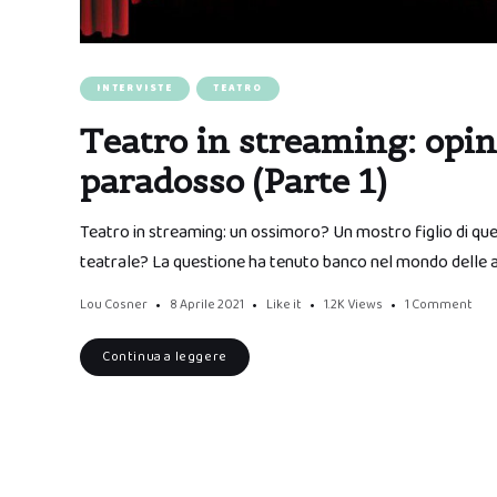
INTERVISTE
TEATRO
Teatro in streaming: opini
paradosso (Parte 1)
Teatro in streaming: un ossimoro? Un mostro figlio di que
teatrale? La questione ha tenuto banco nel mondo delle ar
Lou Cosner
8 Aprile 2021
Like it
1.2K
Views
1 Comment
Continua a leggere