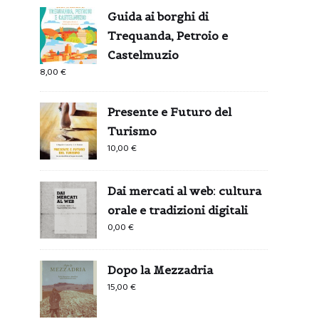
Guida ai borghi di
Trequanda, Petroio e
Castelmuzio
8,00
€
Presente e Futuro del
Turismo
10,00
€
Dai mercati al web: cultura
orale e tradizioni digitali
0,00
€
Dopo la Mezzadria
15,00
€