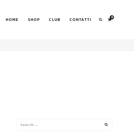
0
HOME
SHOP
CLUB
CONTATTI
Search
Search
Search
for: