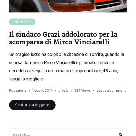
CRONACA
Il sindaco Grazi addolorato per la
scomparsa di Mirco Vinciarelli
Un tragico lutto ha colpito la cittadina di Torrita, quando la
scorsa domenica Mirco Vinciarelli è prematuramente
deceduto a seguito di un malore. Imprenditore, 48 anni,
lascia la moglie e …
Redazione
1 Luglio 2014
Like it
924
Views
Leave a comment
Continua a leggere
Search
Search