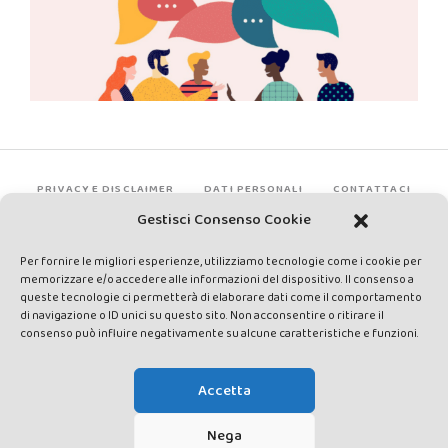
PRIVACY E DISCLAIMER
DATI PERSONALI
CONTATTACI
Gestisci Consenso Cookie
Per fornire le migliori esperienze, utilizziamo tecnologie come i cookie per
memorizzare e/o accedere alle informazioni del dispositivo. Il consenso a
queste tecnologie ci permetterà di elaborare dati come il comportamento
di navigazione o ID unici su questo sito. Non acconsentire o ritirare il
consenso può influire negativamente su alcune caratteristiche e funzioni.
Made by Avatar Web Communication © Copyright 2013-2026. All
rights reserved - Testata registrata presso il Tribunale di Siena con
Accetta
autorizzazione n°1 del 12/04/2014 - Direttrice Responsabile: Chiara
Cacace - E-mail: direzione@lavaldichiana.it - Editore: Valdichiana
Nega
Media Srl – P.IVA e C.F. 01377300528 –