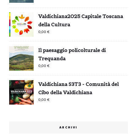
originale
attuale
era:
è:
Valdichiana2025 Capitale Toscana
0,99 €.
0,00 €.
della Cultura
0,00
€
Il paesaggio policolturale di
Trequanda
0,00
€
Valdichiana S3T3 - Comunità del
Cibo della Valdichiana
0,00
€
ARCHIVI