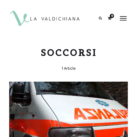
contenuto
0
Search
SOCCORSI
1 Article